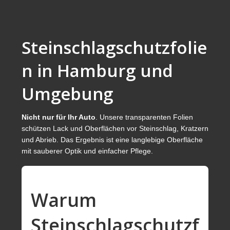
Sichtschutzfolien
Schutzfolien
Steinschlagschutzfolie
Antirutschfolien
n in Hamburg und
Sonnenschutzfolien
Umgebung
Splitterschutzfolien
Autosonnenschutzfolien
Nicht nur für Ihr Auto
. Unsere transparenten Folien
schützen Lack und Oberflächen vor Steinschlag, Kratzern
Steinschlagschutzfolien
und Abrieb. Das Ergebnis ist eine langlebige Oberfläche
mit sauberer Optik und einfacher Pflege.
Fotogalerie / Referenzen
Selbstklebefolien
Servicebereich
Warum
Kontakt
Steinschlagschutzf
Impressum