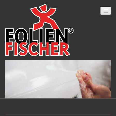
Home
Onlineshop
LED Filterfolien
Fahrzeugbeschriftung
Beschriftungen