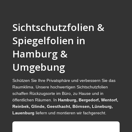
Sichtschutzfolien
Milchglasfolien
Sichtschutzfolien &
Glasdekorfolien
Spiegelfolien in
Durchlaufschutzfolien
Hamburg &
Spiegelfolie
Umgebung
Fotogalerie / Referenzen
Information Milchglasfolien
Schützen Sie Ihre Privatsphäre und verbessern Sie das
Raumklima. Unsere hochwertigen Sichtschutzfolien
Schutzfolien
schaffen Rückzugsorte im Büro, zu Hause und in
Selbstklebefolien
öffentlichen Räumen. In
Hamburg, Bergedorf, Wentorf,
Reinbek, Glinde, Geesthacht, Börnsen, Lüneburg,
Servicebereich
Lauenburg
liefern und montieren wir fachgerecht.
Kontakt
Impressum