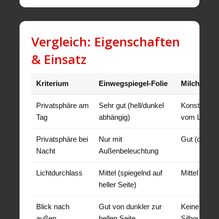
Vergleich: Eigenschaften
& Einsatz
Kriterium
Einwegspiegel-Folie
Milchglas-/
Privatsphäre am
Sehr gut (hell/dunkel
Konstant gu
Tag
abhängig)
vom Licht)
Privatsphäre bei
Nur mit
Gut (diffus,
Nacht
Außenbeleuchtung
Lichtdurchlass
Mittel (spiegelnd auf
Mittel bis h
heller Seite)
Blick nach
Gut von dunkler zur
Keine klare 
außen
hellen Seite
Silhouetten)