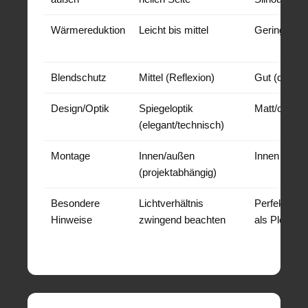
Wärmereduktion
Leicht bis mittel
Gering
Blendschutz
Mittel (Reflexion)
Gut (diffusie
Design/Optik
Spiegeloptik
Matt/opal, 
(elegant/technisch)
Montage
Innen/außen
Innen bevor
(projektabhängig)
Besondere
Lichtverhältnis
Perfekt für
Hinweise
zwingend beachten
als Plot