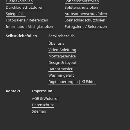
Glasdekorfolien
Sonnenschutzfolien
Durchlaufschutzfolien
Splitterschutzfolien
Spiegelfolie
Autosonnenschutzfolien
Fotogalerie / Referenzen
Steinschlagschutzfolien
Information Milchglasfolien
Fotogalerie / Referenzen
Selbstklebefolien
Servicebereich
Über uns
Video-Anleitung
Montageservice
Design & Layout
Datentransfer
Was mir gefällt
Digitalisierungen | KI Bilder
Kontakt
Impressum
AGB & Widerruf
Datenschutz
Sitemap