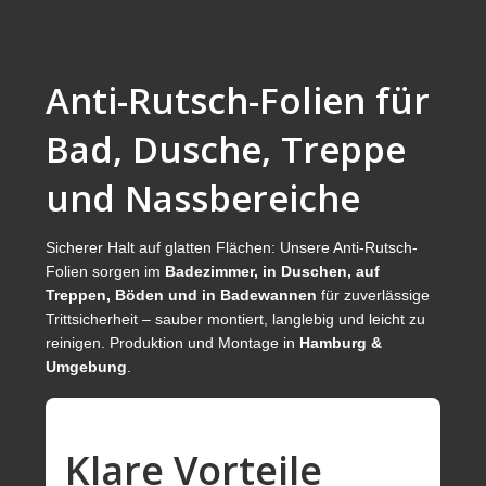
Sichtschutzfolien
Schutzfolien
Anti-Rutsch-Folien für
Antirutschfolien
Bad, Dusche, Treppe
Sonnenschutzfolien
und Nassbereiche
Splitterschutzfolien
Autosonnenschutzfolien
Sicherer Halt auf glatten Flächen: Unsere Anti-Rutsch-
Folien sorgen im
Badezimmer, in Duschen, auf
Steinschlagschutzfolien
Treppen, Böden und in Badewannen
für zuverlässige
Trittsicherheit – sauber montiert, langlebig und leicht zu
Fotogalerie / Referenzen
reinigen. Produktion und Montage in
Hamburg &
Selbstklebefolien
Umgebung
.
Servicebereich
Kontakt
Klare Vorteile
Impressum